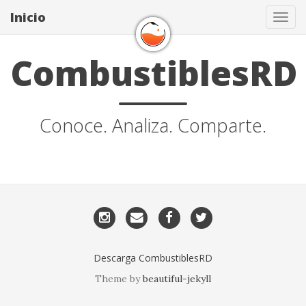
Inicio
Tog
navi
CombustiblesRD
Conoce. Analiza. Comparte.
Instagram
Email
Facebook
Twitter
me
Descarga CombustiblesRD
Theme by
beautiful-jekyll